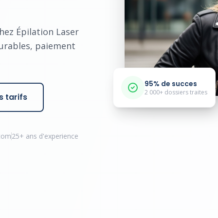
chez Épilation Laser
durables, paiement
95% de succes
2 000+ dossiers traites
 tarifs
.com
25+ ans d'experience