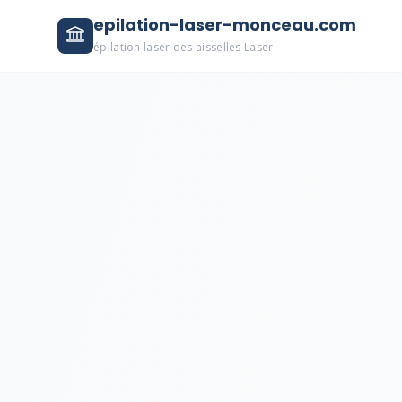
epilation-laser-monceau.com
épilation laser des aisselles Laser